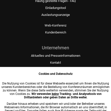
Häufig gestellte Fragen - FAQ
Einladungstool
Auslastungsanzeige
Web-Konferenz
Kundenbereich
Unternehmen
Aktuelles und Presseinformationen
Kontakt
Allgemeine Geschäftsbedingungen - AGB
Cookies und Datenschutz
Datenschutzerklärung
Impressum
Die Nutzung von Cookies ist für diese Webseite essenziell um Ihnen die Nutzung
unseres Kundenbereiches oder die Bestellung von Konferenzräumen ermöglichen
zu können. Wenn Sie diese Seite weiterhin verwenden, stimmen Sie der Nutzung
von Cookies zu.
Wir verwenden
keine
Tracking- und Analysetools von
Unterstützen und Spenden
Drittanbietern oder geben Daten an Dritte weiter.
Bei Google bewerten
Darüber hinaus erheben und speichern wir und/oder der Betreiber unseres
Webservers Informationen, die Ihr Browser automatisch an uns übermittelt, in
Server-Log-Files. Darunter fallen auch Ihre IP-Adresse sowie der Zeitpunkt der