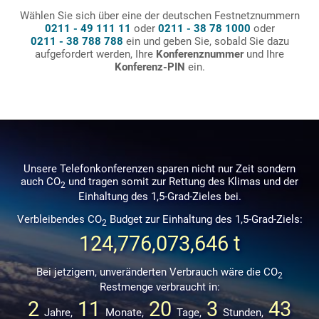
Wählen Sie sich über eine der deutschen Festnetznummern
0211 - 49 111 11
oder
0211 - 38 78 1000
oder
0211 - 38 788 788
ein und geben Sie, sobald Sie dazu
aufgefordert werden, Ihre
Konferenznummer
und Ihre
Konferenz-PIN
ein.
Unsere Telefonkonferenzen sparen nicht nur Zeit sondern
auch CO
und tragen somit zur Rettung des Klimas und der
2
Einhaltung des 1,5-Grad-Zieles bei.
Verbleibendes CO
Budget zur Einhaltung des 1,5-Grad-Ziels:
2
124,776,073,646 t
Bei jetzigem, unveränderten Verbrauch wäre die CO
2
Restmenge verbraucht in:
2
11
20
3
43
Jahre,
Monate,
Tage,
Stunden,