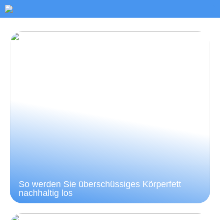
So werden Sie überschüssiges Körperfett
nachhaltig los