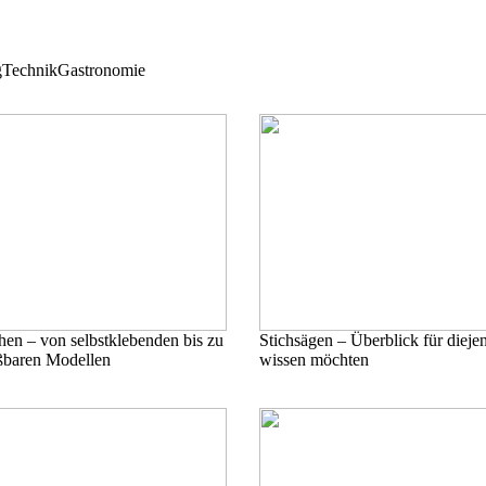
g
Technik
Gastronomie
hen – von selbstklebenden bis zu
Stichsägen – Überblick für dieje
ßbaren Modellen
wissen möchten