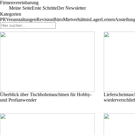
Firmenvereinbarung
Meine Seite
Erste Schritte
Der Newsletter
Kategorien
PR
Veranstaltungen
Revision
Büro
Mietverhältnis
Lager
Lernen
Anstellun
Überblick über Tischbohrmaschinen für Hobby-
Lieferscheintasc
und Profianwender
wiederverschlie