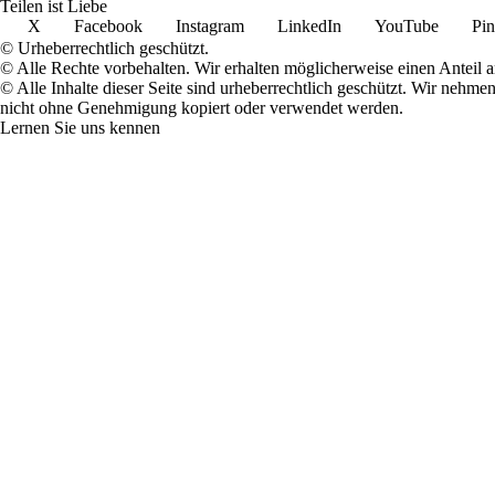
Teilen ist Liebe
X
Facebook
Instagram
LinkedIn
YouTube
Pin
© Urheberrechtlich geschützt.
© Alle Rechte vorbehalten. Wir erhalten möglicherweise einen Anteil 
© Alle Inhalte dieser Seite sind urheberrechtlich geschützt. Wir nehm
nicht ohne Genehmigung kopiert oder verwendet werden.
Lernen Sie uns kennen
Der Start
Werte und Mission
Hinter der Seite
Helfen Sie uns
Unsere Adressen
Text
Werbegeschenke
Rabatte
Bewertungen
Kaufberatung
Anweisungen
Ansichten
Überblick
Fragen und Antworten
Brauchen Sie Hilfe?
Meinung
Arbeitsplätze
Tipp teilen