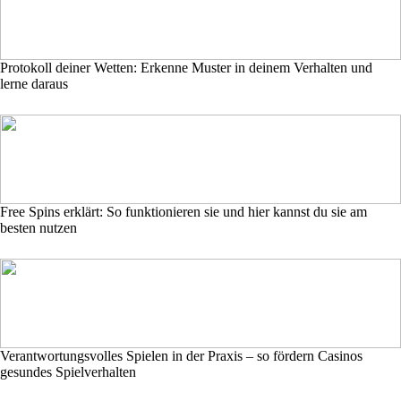
Protokoll deiner Wetten: Erkenne Muster in deinem Verhalten und
lerne daraus
Free Spins erklärt: So funktionieren sie und hier kannst du sie am
besten nutzen
Verantwortungsvolles Spielen in der Praxis – so fördern Casinos
gesundes Spielverhalten