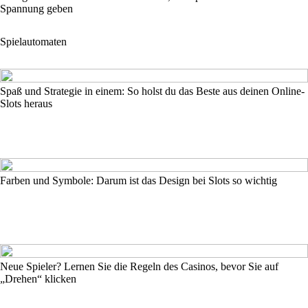
Spannung geben
Spielautomaten
Spaß und Strategie in einem: So holst du das Beste aus deinen Online-
Slots heraus
Farben und Symbole: Darum ist das Design bei Slots so wichtig
Neue Spieler? Lernen Sie die Regeln des Casinos, bevor Sie auf
„Drehen“ klicken