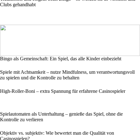
Clubs gehandhabt
Bingo als Gemeinschaft: Ein Spiel, das alle Kinder einbezieht
Spiele mit Achtsamkeit – nutze Mindfulness, um verantwortungsvoll
zu spielen und die Kontrolle zu behalten
High-Roller-Boni – extra Spannung für erfahrene Casinospieler
Spielautomaten als Unterhaltung – genieße das Spiel, ohne die
Kontrolle zu verlieren
Objektiv vs. subjektiv: Wie bewertet man die Qualität von
Casinospielen?