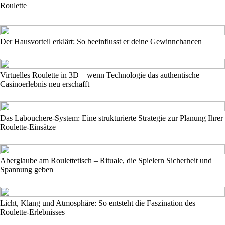
Roulette
Der Hausvorteil erklärt: So beeinflusst er deine Gewinnchancen
Virtuelles Roulette in 3D – wenn Technologie das authentische
Casinoerlebnis neu erschafft
Das Labouchere-System: Eine strukturierte Strategie zur Planung Ihrer
Roulette-Einsätze
Aberglaube am Roulettetisch – Rituale, die Spielern Sicherheit und
Spannung geben
Licht, Klang und Atmosphäre: So entsteht die Faszination des
Roulette-Erlebnisses