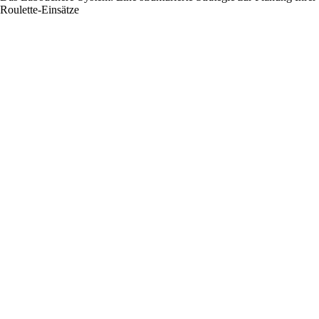
Roulette-Einsätze