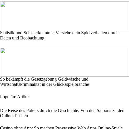
Statistik und Selbsterkenntnis: Verstehe dein Spielverhalten durch
Daten und Beobachtung
So bekämpft die Gesetzgebung Geldwäsche und
Wirtschaftskriminalität in der Glücksspielbranche
Populäre Artikel
Die Reise des Pokers durch die Geschichte: Von den Saloons zu den
Online-Tischen
Casino ohne App: So machen Progressive Web Apps Online-Spiele