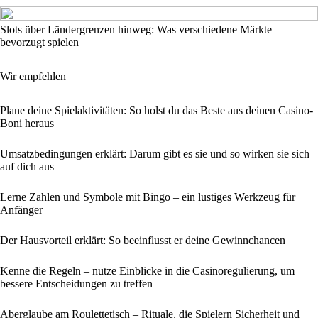
Slots über Ländergrenzen hinweg: Was verschiedene Märkte
bevorzugt spielen
Wir empfehlen
Plane deine Spielaktivitäten: So holst du das Beste aus deinen Casino-
Boni heraus
Umsatzbedingungen erklärt: Darum gibt es sie und so wirken sie sich
auf dich aus
Lerne Zahlen und Symbole mit Bingo – ein lustiges Werkzeug für
Anfänger
Der Hausvorteil erklärt: So beeinflusst er deine Gewinnchancen
Kenne die Regeln – nutze Einblicke in die Casinoregulierung, um
bessere Entscheidungen zu treffen
Aberglaube am Roulettetisch – Rituale, die Spielern Sicherheit und