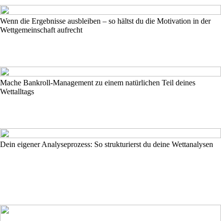
Wenn die Ergebnisse ausbleiben – so hältst du die Motivation in der
Wettgemeinschaft aufrecht
Mache Bankroll-Management zu einem natürlichen Teil deines
Wettalltags
Dein eigener Analyseprozess: So strukturierst du deine Wettanalysen