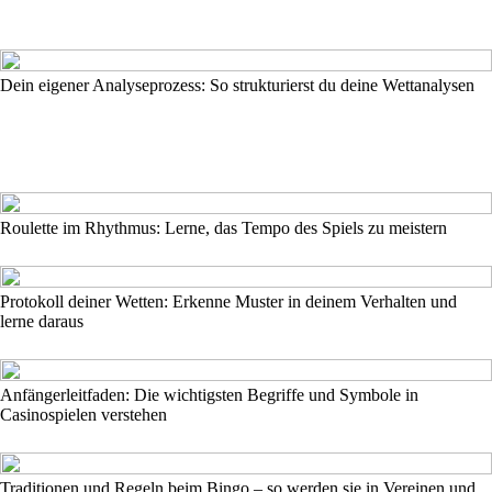
Dein eigener Analyseprozess: So strukturierst du deine Wettanalysen
Roulette im Rhythmus: Lerne, das Tempo des Spiels zu meistern
Protokoll deiner Wetten: Erkenne Muster in deinem Verhalten und
lerne daraus
Anfängerleitfaden: Die wichtigsten Begriffe und Symbole in
Casinospielen verstehen
Traditionen und Regeln beim Bingo – so werden sie in Vereinen und